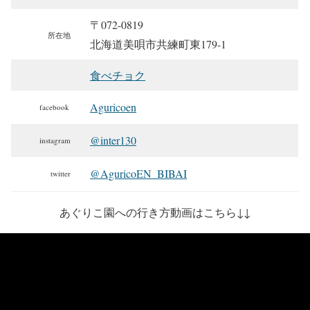
〒072-0819
所在地
北海道美唄市共練町東179-1
食べチョク
Aguricoen
facebook
@inter130
instagram
@AguricoEN_BIBAI
twitter
あぐりこ園への行き方動画は
こちら↓↓