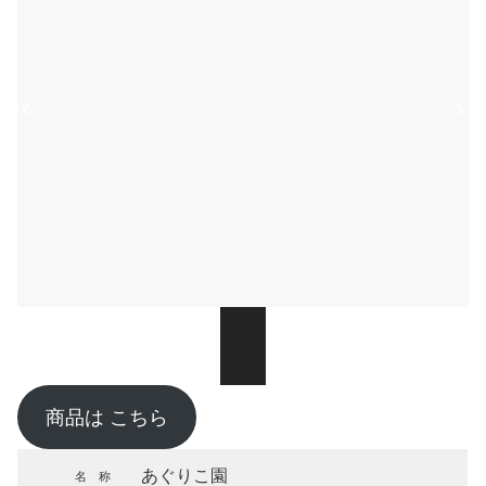
商品は こちら
あぐりこ園
名 称