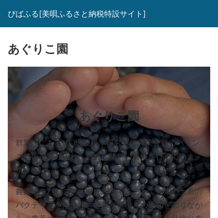
びばふる[美唄ふるさと納税特設サイト]
あぐりこ園
あぐりこ園
群馬県にある(株)環境科学研究所の農業分野のバラン
ス技術を取り入れ、独自に新しい農業を行っていま
す。
農業用デバイスを地中に埋設することで、畑の土着の
バクテリアを活性化させ自然環境との調和を図りなが